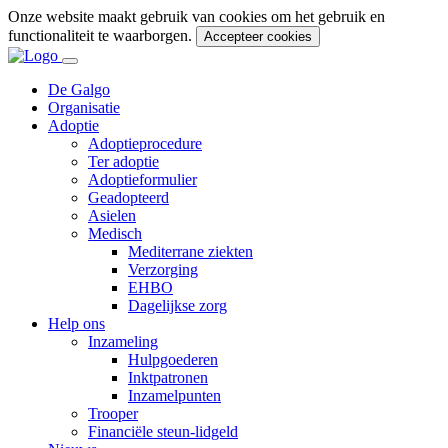
Onze website maakt gebruik van cookies om het gebruik en
functionaliteit te waarborgen.
Accepteer cookies
De Galgo
Organisatie
Adoptie
Adoptieprocedure
Ter adoptie
Adoptieformulier
Geadopteerd
Asielen
Medisch
Mediterrane ziekten
Verzorging
EHBO
Dagelijkse zorg
Help ons
Inzameling
Hulpgoederen
Inktpatronen
Inzamelpunten
Trooper
Financiële steun-lidgeld