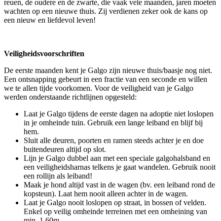
reuen, de oudere en de zwarte, die vaak vele maanden, jaren moeten
wachten op een nieuwe thuis. Zij verdienen zeker ook de kans op
een nieuw en liefdevol leven!
Veiligheidsvoorschriften
De eerste maanden kent je Galgo zijn nieuwe thuis/baasje nog niet.
Een ontsnapping gebeurt in een fractie van een seconde en willen
we te allen tijde voorkomen. Voor de veiligheid van je Galgo
werden onderstaande richtlijnen opgesteld:
Laat je Galgo tijdens de eerste dagen na adoptie niet loslopen
in je omheinde tuin. Gebruik een lange leiband en blijf bij
hem.
Sluit alle deuren, poorten en ramen steeds achter je en doe
buitendeuren altijd op slot.
Lijn je Galgo dubbel aan met een speciale galgohalsband en
een veiligheidsharnas telkens je gaat wandelen. Gebruik nooit
een rollijn als leiband!
Maak je hond altijd vast in de wagen (bv. een leiband rond de
kopsteun). Laat hem nooit alleen achter in de wagen.
Laat je Galgo nooit loslopen op straat, in bossen of velden.
Enkel op veilig omheinde terreinen met een omheining van
min. 1.60m.